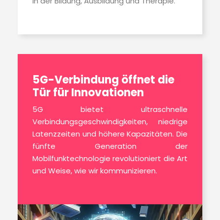
in der Bildung, Ausbildung und Therapie.
5G-Verbindung öffnet die
Tür für Innovationen
5G bietet ultraschnelle
Verbindungsgeschwindigkeiten, niedrige
Latenzzeiten und höhere Kapazitäten. Die
fünfte Generation der
Mobilfunktechnologie revolutioniert die Art
und Weise, wie wir kommunizieren.